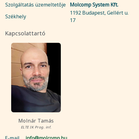
Szolgáltatás üzemeltetője
Molcomp System Kft.
1192 Budapest, Gellért u.
Székhely
17
Kapcsolattartó
Molnár Tamás
ELTE IK Prog. inf.
E-mail
info@molcomp.hu