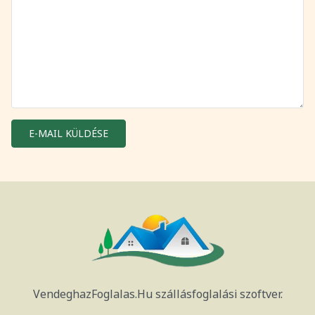
E-MAIL KÜLDÉSE
VendeghazFoglalas.Hu szállásfoglalási szoftver.