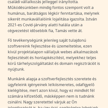
családi vállalkozás jelleggel irányította.
Működésünkben mindig fontos szempont volt a
humánus, barátságos légkör fenntartása, melynek
sikerét munkavállalóink lojalitása igazolta. István
2021-es Covid-járvány alatti halála után a
cégvezetést idősebbik fia, Tamás vette át.
Fő tevékenységünk jelenleg saját tulajdonú
szoftvereink fejlesztése és üzemeltetése, ezen
kívül projektalapon vállaljuk webes alkalmazások
fejlesztését és honlapkészítést, melyekhez teljes
körű tárhelyszolgáltatást és domain regisztrációt is
nyújtunk.
Munkánk alapja a szoftverfejlesztés szeretete és
ügyfeleink igényeinek lelkiismeretes, odafigyelő
kielégítése, mert azon kívül, hogy ez mindkét fél
számára kifizetődő, másképpen nem is tudnánk
csinálni. Nagy szeretettel várjuk az Ön
jelentkezését is, ha úgy érzi, segítségére lehetünk