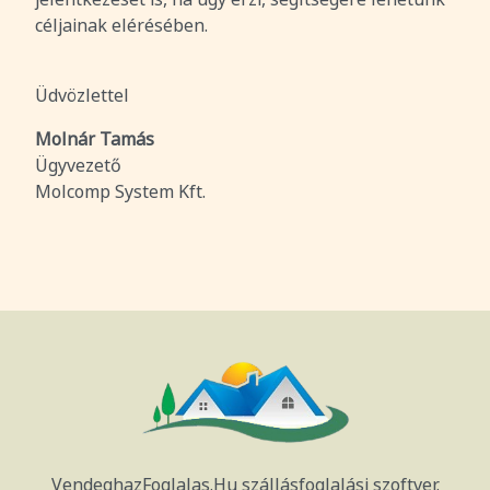
céljainak elérésében.
Üdvözlettel
Molnár Tamás
Ügyvezető
Molcomp System Kft.
VendeghazFoglalas.Hu szállásfoglalási szoftver.